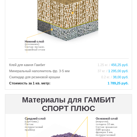
Нижний слой
(основание):
Состав: песчано-
гравийный отсев
Клей для камня Гамбит
1.25 кг. /
456,25 руб.
Минеральный наполнитель фр. 3-5 мм
37 кг. /
1 295,00 руб.
Скипидар для резиновой крошки
0.2 кг. /
38,00 руб.
Стоимость за 1 кв. метр:
1 789,25 руб.
Материалы для ГАМБИТ
СПОРТ ПЛЮС
Средний слой
Основной слой
(грунтовка.)
(покрытие),
Состав:
толщина 10 мм.
полиуретаовый
Состав: крашеная
праймер
SBR крошка
фракции 3 мм,
полиуретановый