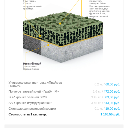
(грунтовка).
(покрытие),
Состав:
толщина 10 мм.
полиуретановый
Состав: крашеная
праймер.
SBR крошка двух
или более цветов
фракции 3 мм,
полиуретановый
клей.
Нижний слой
(основание).
Состав: бетон
Универсальная грунтовка «Праймер
0.2 кг. /
60,00 руб.
Гамбит»
Полиуретановый клей «Гамбит М»
1.6 кг. /
472,00 руб.
SBR крошка зеленая 6028
3.45 кг. /
303,60 руб.
SBR крошка изумрудная 6016
3.45 кг. /
313,95 руб.
Скипидар для резиновой крошки
0.1 кг. /
19,00 руб.
Стоимость за 1 кв. метр:
1 168,55 руб.