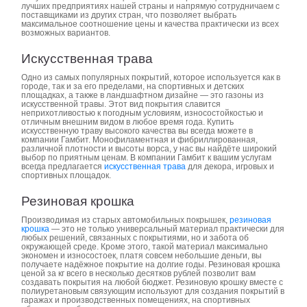
лучших предприятиях нашей страны и напрямую сотрудничаем с
поставщиками из других стран, что позволяет выбрать
максимальное соотношение цены и качества практически из всех
возможных вариантов.
Искусственная трава
Одно из самых популярных покрытий, которое используется как в
городе, так и за его пределами, на спортивных и детских
площадках, а также в ландшафтном дизайне — это газоны из
искусственной травы. Этот вид покрытия славится
неприхотливостью к погодным условиям, износостойкостью и
отличным внешним видом в любое время года. Купить
искусственную траву высокого качества вы всегда можете в
компании Гамбит. Монофиламентная и фибриллированная,
различной плотности и высоты ворса, у нас вы найдёте широкий
выбор по приятным ценам. В компании Гамбит к вашим услугам
всегда предлагается
искусственная трава
для декора, игровых и
спортивных площадок.
Резиновая крошка
Производимая из старых автомобильных покрышек,
резиновая
крошка
— это не только универсальный материал практически для
любых решений, связанных с покрытиями, но и забота об
окружающей среде. Кроме этого, такой материал максимально
экономен и износостоек, платя совсем небольшие деньги, вы
получаете надёжное покрытие на долгие годы. Резиновая крошка
ценой за кг всего в несколько десятков рублей позволит вам
создавать покрытия на любой бюджет. Резиновую крошку вместе с
полиуретановым связующим используют для создания покрытий в
гаражах и производственных помещениях, на спортивных