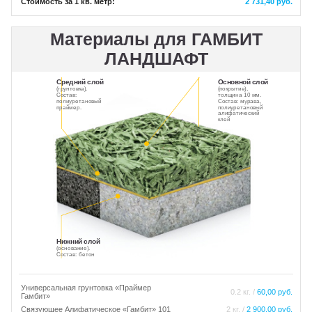
Стоимость за 1 кв. метр:
2 731,40 руб.
Материалы для ГАМБИТ
ЛАНДШАФТ
Средний слой
Основной слой
(грунтовка).
(покрытие),
Состав:
толщина 10 мм.
полиуретановый
Состав: мурава,
праймер.
полиуретановый
алифатический
клей
Нижний слой
(основание).
Состав: бетон
Универсальная грунтовка «Праймер
0.2 кг. /
60,00 руб.
Гамбит»
Связующее Алифатическое «Гамбит» 101
2 кг. /
2 900,00 руб.