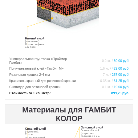
ПИГМЕНТ
ИСКУССТВЕННАЯ ТРАВА
Нижний слой
(основание).
ПРОМПОЛЫ
ТЕХНИКА
Состав: асфальт
или бетон
Универсальная грунтовка «Праймер
0.2 кг. /
60,00 руб.
Тверь
Гамбит»
Полиуретановый клей «Гамбит М»
1.6 кг. /
472,00 руб.
Резиновая крошка 2-4 мм
7 кг. /
287,00 руб.
Краситель красный для резиновой крошки
0.35 кг. /
61,25 руб.
Скипидар для резиновой крошки
0.1 кг. /
19,00 руб.
Стоимость за 1 кв. метр:
899,25 руб.
Материалы для ГАМБИТ
КОЛОР
Основной слой
Средний слой
Основной слой
(грунтовка).
(покрытие).
Состав:
толщина 10 мм.
полиуретановый