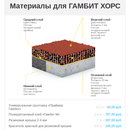
Материалы для ГАМБИТ ХОРС
Средний слой
Верхний слой
(грунтовка.)
(упрочнение).
Состав:
Толщина 2 мм.
полиуретаовый
Состав:
праймер
полиуретановый
клей, пигмент
красный или
зеленый.
Основной слой
(покрытие).
Толщина 10 мм.
Состав:
резиновая крошка
Нижний слой
фракции 3 мм
(основание).
черного цвета и
Состав: асфальт
полиуретановый
или бетон
клей.
Универсальная грунтовка «Праймер
0.2 кг. /
60,00 руб.
Гамбит»
Полиуретановый клей «Гамбит М»
2.6 кг. /
767,00 руб.
Резиновая крошка 2-4 мм
7 кг. /
287,00 руб.
Краситель красный для резиновой крошки
0.6 кг. /
105,00 руб.