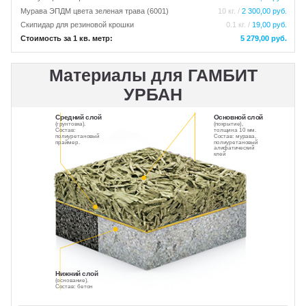
Мурава ЭПДМ цвета зеленая трава (6001)
10 кг. /
2 300,00 руб.
Скипидар для резиновой крошки
0.1 кг. /
19,00 руб.
Стоимость за 1 кв. метр:
5 279,00 руб.
Материалы для ГАМБИТ
УРБАН
Средний слой
Основной слой
(грунтовка).
(покрытие),
Состав:
толщина 10 мм.
полиуретановый
Состав: мурава,
праймер.
полиуретановый
алифатический
клей
Нижний слой
(основание).
Состав: бетон