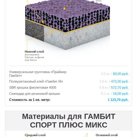
клей.
Нижний слой
(основание).
Состав: асфальт
или бетон
Универсальная грунтовка «Праймер
0.2 кг. /
60,00 руб.
Гамбит»
Полиуретановый клей «Гамбит М»
1.6 кг. /
472,00 руб.
SBR крошка фиолетовая 4005
6.9 кг. /
572,70 руб.
Скипидар для резиновой крошки
0.1 кг. /
19,00 руб.
Стоимость за 1 кв. метр:
1 123,70 руб.
Материалы для ГАМБИТ
СПОРТ ПЛЮС МИКС
Средний слой
Основной слой