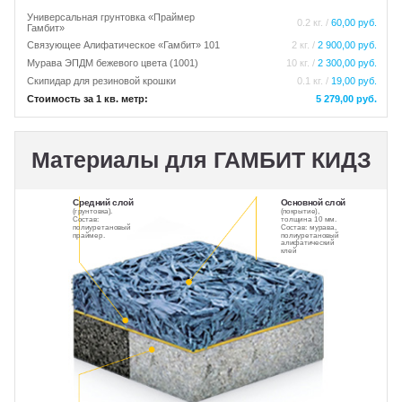
Универсальная грунтовка «Праймер
0.2 кг. /
60,00 руб.
Гамбит»
Связующее Алифатическое «Гамбит» 101
2 кг. /
2 900,00 руб.
Мурава ЭПДМ бежевого цвета (1001)
10 кг. /
2 300,00 руб.
Скипидар для резиновой крошки
0.1 кг. /
19,00 руб.
Стоимость за 1 кв. метр:
5 279,00 руб.
Материалы для ГАМБИТ КИДЗ
Средний слой
Основной слой
(грунтовка).
(покрытие),
Состав:
толщина 10 мм.
полиуретановый
Состав: мурава,
праймер.
полиуретановый
алифатический
клей