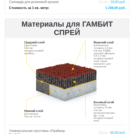
Скипидар для резиновой крошки
0.1 кг. /
19,00 руб.
Стоимость за 1 кв. метр:
1 238,00 руб.
Материалы для ГАМБИТ
СПРЕЙ
Средний слой
Верхний слой
(грунтовка).
(напыление),
Состав:
толщина 2-3 мм.
полиуретановый
Состав: ЕПДМ-
праймер.
гранулят фракции
0,5-1,5 мм,
полиуретановый
клей, спрей-
компонент для
напыления
Базовый слой
(подложка),
толщина 10 мм.
Состав:
Нижний слой
резиновая крошка
(основание).
фр. 3 мм,
Состав: бетон
полиуретановый
клей.
Универсальная грунтовка «Праймер
0.2 кг. /
60,00 руб.