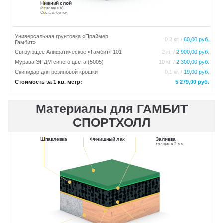
Нижний слой
(основание).
Состав: бетон
Универсальная грунтовка «Праймер
0.2 кг. /
60,00 руб.
Гамбит»
Связующее Алифатическое «Гамбит» 101
2 кг. /
2 900,00 руб.
Мурава ЭПДМ синего цвета (5005)
10 кг. /
2 300,00 руб.
Скипидар для резиновой крошки
0.1 кг. /
19,00 руб.
Стоимость за 1 кв. метр:
5 279,00 руб.
Материалы для ГАМБИТ
СПОРТХОЛЛ
Шпаклевка
Финишный лак
Заливка
толщина 2 мм.