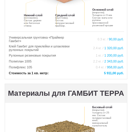
Основной слой
(покрытие).
Нижний слой
Средний слой
Толщина от 6 мм.
Состав: маты или
(основание).
(грунтовка).
рулоны
Состав: дерево
Состав:
прессованной
или бетонная
полиуретановый
резиновой крошки
стяжка
праймер.
Универсальная грунтовка «Праймер
0.3 кг. /
90,00 руб.
Гамбит»
Клей Гамбит для приклейки и шпаклевки
2.4 кг. /
1 320,00 руб.
рулонных покрытий
Рулонные резиновые покрытия
1 кг. /
1 200,00 руб.
Полиплан 1005
2.2 кг. /
2 343,00 руб.
Полифлекс 105
0.4 кг. /
958,00 руб.
Стоимость за 1 кв. метр:
5 911,00 руб.
Материалы для ГАМБИТ ТЕРРА
Базовый слой
(покрытие).
толщина от 25
мм. Состав:
полиуретановый
клей,
минеральный
наполнитель