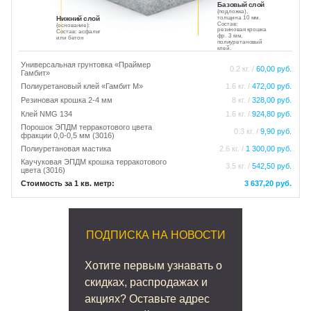
Базовый слой
(подложка),
толщина 10 мм.
Нижний слой
Состав:
(основание):
резиновая крошка
Состав: асфальт
фр. 3 мм,
или бетон
полиуретановый
клей.
Универсальная грунтовка «Праймер
0.2 кг. /
60,00 руб.
Гамбит»
Полиуретановый клей «Гамбит М»
1.6 кг. /
472,00 руб.
Резиновая крошка 2-4 мм
8 кг. /
328,00 руб.
Клей NMG 134
1.6 кг. /
924,80 руб.
Порошок ЭПДМ терракотового цвета
0.3 кг. /
9,90 руб.
фракции 0,0-0,5 мм (3016)
Полиуретановая мастика
2.6 кг. /
1 300,00 руб.
Каучуковая ЭПДМ крошка терракотового
3.5 кг. /
542,50 руб.
цвета (3016)
Стоимость за 1 кв. метр:
3 637,20 руб.
ПОДПИСКА НА НОВОСТИ
Хотите первым узнавать о
скидках, распродажах и
акциях? Оставьте адрес