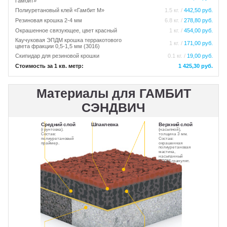
Гамбит»
Полиуретановый клей «Гамбит М»
1.5 кг. /
442,50 руб.
Резиновая крошка 2-4 мм
6.8 кг. /
278,80 руб.
Окрашенное связующее, цвет красный
1 кг. /
454,00 руб.
Каучуковая ЭПДМ крошка терракотового
1 кг. /
171,00 руб.
цвета фракции 0,5-1,5 мм (3016)
Скипидар для резиновой крошки
0.1 кг. /
19,00 руб.
Стоимость за 1 кв. метр:
1 425,30 руб.
Материалы для ГАМБИТ
СЭНДВИЧ
Средний слой
Шпаклевка
Верхний слой
(грунтовка).
(насыпной),
Состав:
толщина 3 мм.
полиуретановый
Состав:
праймер.
окрашенная
полиуретановая
мастика,
насыпанный
ЕПДМ-гранулят.