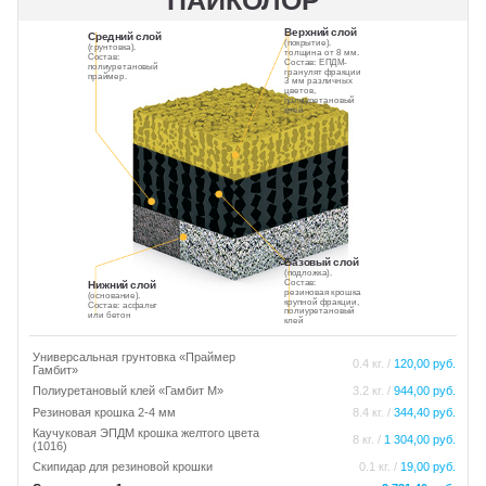
ПАЙКОЛОР
Верхний слой
Средний слой
(покрытие).
(грунтовка).
толщина от 8 мм.
Состав:
Состав: ЕПДМ-
полиуретановый
гранулят фракции
праймер.
3 мм различных
цветов,
полиуретановый
клей
Базовый слой
(подложка).
Состав:
Нижний слой
резиновая крошка
(основание).
крупной фракции,
Состав: асфальт
полиуретановый
или бетон
клей
Универсальная грунтовка «Праймер
0.4 кг. /
120,00 руб.
Гамбит»
Полиуретановый клей «Гамбит М»
3.2 кг. /
944,00 руб.
Резиновая крошка 2-4 мм
8.4 кг. /
344,40 руб.
Каучуковая ЭПДМ крошка желтого цвета
8 кг. /
1 304,00 руб.
(1016)
Скипидар для резиновой крошки
0.1 кг. /
19,00 руб.