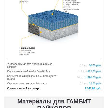
Состав: ЕПДМ-
праймер
гранулят фракция
3 мм различных
цветов,
полиуретановый
клей
Нижний слой
(основание).
Состав: асфальт
или бетон
Универсальная грунтовка «Праймер
0.2 кг. /
60,00 руб.
Гамбит»
Полиуретановый клей «Гамбит М»
1.6 кг. /
472,00 руб.
Каучуковая ЭПДМ крошка синего цвета
10 кг. /
1 590,00 руб.
(5005)
Скипидар для резиновой крошки
0.1 кг. /
19,00 руб.
Стоимость за 1 кв. метр:
2 141,00 руб.
Материалы для ГАМБИТ